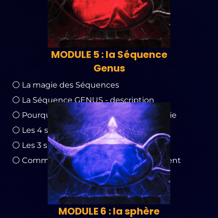
MODULE 5 : la Séquence
Genus
⚪ La magie des Séquences
⚪ La Séquence GENUS - description
⚪ Pourquoi activer son potentiel de génie
⚪ Les 4 sphères de la séquence Genus
⚪ Les 3 spectres de fréquence d'une clé
⚪ Comment les Clés Génétiques s'activent
MODULE 6 : la sphère