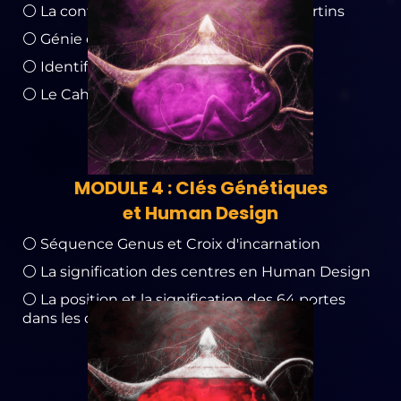
⚪ La contemplation - Méthode Oana Martins
⚪ Génie et zone de génie
⚪ Identifier ses émotions
⚪ Le Cahier de contemplation
MODULE 4 : Clés Génétiques
et Human Design
⚪ Séquence Genus et Croix d'incarnation
⚪ La signification des centres en Human Design
⚪ La position et la signification des 64 portes
dans les centres en Human Design