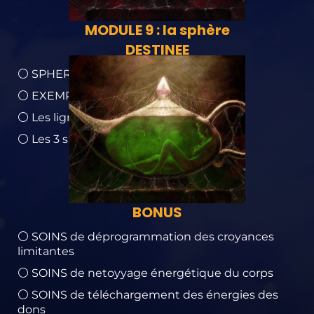
MODULE 9 : la sphère
DESTINEE
⚪ SPHERE Destinée - description
⚪ EXEMPLES de Clés en Destinée
⚪ Les lignes - sphère Destinée
⚪ Les 3 spectres de fréquences de la Clé
BONUS
⚪ SOINS de déprogrammation des croyances
limitantes
⚪ SOINS de netoyyage énergétique du corps
⚪ SOINS de téléchargement des énergies des
dons